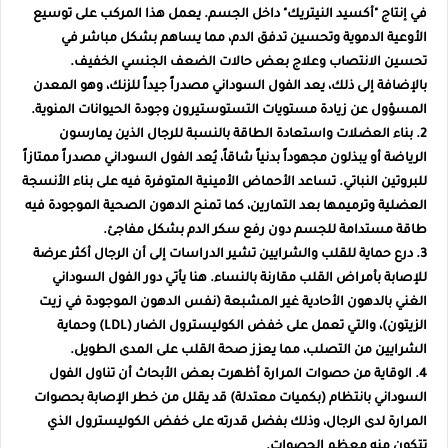
في إنتاج "أكسيد النيتريك" داخل الجسم. يعمل هذا المركب على توسيع
الأوعية الدموية وتحسين تدفق الدم، مما يساهم بشكل مباشر في
تحسين الانتصاب وعلاج بعض حالات الضعف الجنسي الخفيف.
بالإضافة إلى ذلك، يعد الفول السوداني مصدراً جيداً للزنك، وهو المعدن
المسؤول عن زيادة مستويات التستوستيرون وجودة الحيوانات المنوية.
2. بناء العضلات واستعادة الطاقة
بالنسبة للرجال الذين يمارسون
الرياضة أو يبذلون مجهوداً بدنياً شاقاً، يُعد الفول السوداني مصدراً ممتازاً
للبروتين النباتي. تساعد الأحماض الأمينية المتوفرة فيه على بناء الأنسجة
العضلية وترميمها بعد التمارين، كما تمنح الدهون الصحية الموجودة فيه
طاقة مستدامة للجسم دون رفع سكر الدم بشكل مفاجئ.
3. درع حماية للقلب والشرايين
تشير الدراسات إلى أن الرجال أكثر عرضة
للإصابة بأمراض القلب مقارنة بالنساء. هنا يأتي دور الفول السوداني
الغني بالدهون الأحادية غير المشبعة (نفس الدهون الموجودة في زيت
الزيتون)، والتي تعمل على خفض الكوليسترول الضار (LDL) وحماية
الشرايين من التصلب، مما يعزز صحة القلب على المدى الطويل.
4. الوقاية من حصوات المرارة
أظهرت بعض الأبحاث أن تناول الفول
السوداني بانتظام (بكميات معتدلة) قد يقلل من خطر الإصابة بحصوات
المرارة لدى الرجال، وذلك بفضل قدرته على خفض الكوليسترول الذي
تتكون منه معظم الحصوات.