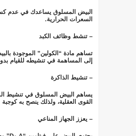
البيض المسلوق يساعدك في عدم كسب
السعرات الحرارية.
– تنشط وظائف الكبد
تساهم مادة “الكولين” الموجودة بالب
إلى المساهمة في تنشيطه للقيام بدور
– تنشيط الذاكرة
يساهم البيض المسلوق في تنشيط الذاك
القوى العقلية، ولذلك ينصح به كوجبة 
– يعزز الجهاز المناعي
يحتوي البيض على فيتامين “A وD” وحمض الفوليك، مما يعزز جهاز المناعة عند تناوله.