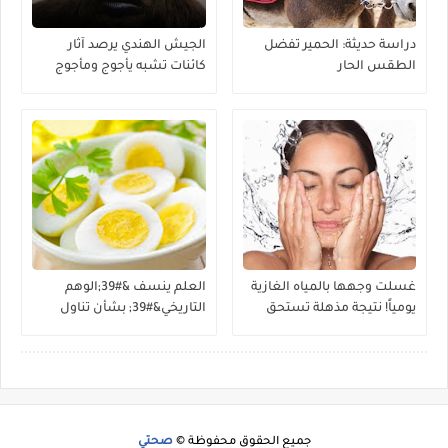
دراسة حديثة: الحمير تفضل
الجيش الهندي يرصد آثار
الطقس الحار
كائنات تشبه يأجوج ومأجوج
غسلت وجهها بالمياه الغازية
العلم ينسف &#39;الوهم
يومياً! نتيجة مذهلة تستحق
التاريخي&#39; بشأن تناول
التجربة
البيض
جميع الحقوق محفوظة ©
صحتي