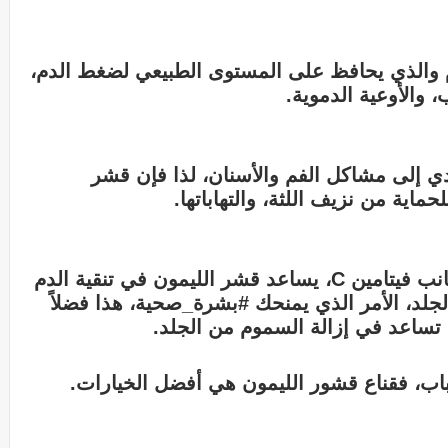
 والذي يحافظ على المستوى الطبيعي لضغط الدم،
 والأوعية الدموية.
معروف أن نقص #فيتامين C يؤدي إلى مشاكل الفم والأسنان، لذا فإن قشر
حماية من نزيف اللثة، والتهاباتها.
ولاحتوائه على حمض السيتريك إلى جانب فيتامين C، يساعد قشر الليمون في تنقية الدم
لجلد، الأمر الذي يمنحك #بشرة_صحية، هذا فضلاً
تساعد في إزالة السموم من الجلد.
باب، فقناع قشور الليمون هي أفضل الخيارات.