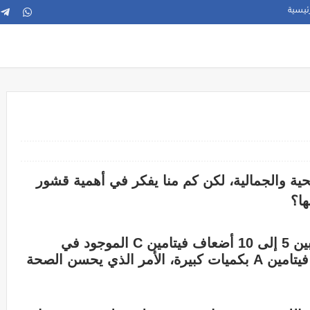
ئيسية
صحية والجمالية، لكن كم منا يفكر في أهمية قشور
ا؟
تحتوي قشور الليمون على ما يتراوح بين 5 إلى 10 أضعاف فيتامين C الموجود في
عصيرها، هذا فضلاً# عن احتوائها على فيتامين A بكميات كبيرة، الأمر الذي يحسن الصحة