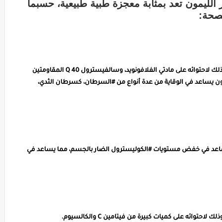
 مذهلة لقشور الليمون تعد بمثابة معجزة طبية طبيعية، حسبما
صحة:
يساعد قشر #الليمون في مكافحة الخلايا السرطانية، وذلك لاحتوائه على مادتي الفلافونويد، وسالفيسترول Q 40 المقاومتين
مون يساعد في الوقاية من عدة أنواع من #السرطان، كسرطان الثدي،
 يساعد في خفض مستويات #الكوليسترول الضار بالجسم، مما يساعد في
ئه على كميات كبيرة من فيتامين C والكالسيوم.