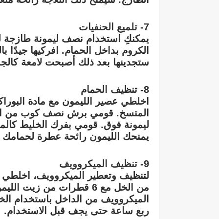
7- تلميع الحنفيات
يمكنكِ استخدام نصف ليمونة طازجة ل
الكروم بداخل الحمام. افركيها جيدًا ب
ستجدينها بعد ذلك أصبحت لامعة كالجدي
8- تنظيف الحمام
اخلطي عصير الليمون مع مادة البور
المتسخ. قومي برش نصف كوب من ال
ليمونة فوق. قومي بفرك الخليط كال
يمنحك الليمون رائحة عطرة لحمامك مع 
9- تنظيف الميكروويف
لتنظيف وتعطير الميكروويف، اخلطي ر
من الخل مع 6 قطرات من زي
الميكروويف من الداخل باستخدام الخ
ربع ساعة حتى يجف قبل الاستخدام.