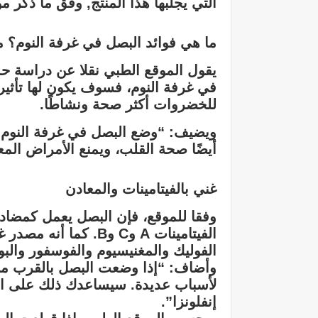
التي يجلبها هذا المنتج, وفق ما ذكر م
ما هي فوائد البصل في غرفة النوم؟ 
في غرفة النوم، فسوف يكون لها تأثير
للخضروات أكثر صحة ونشاطًا.
ويضيف: “وضع البصل في غرفة النوم مف
أيضًا صحة القلب، ويمنع الأمراض الم
غني بالفيتامينات والمعادن
وفقا للموقع، فإن البصل يعمل كمضا
الفيتامينات A وC وB. 
الفوليك والمغنيسيوم والفوسفور والب
وأضاف: “إذا وضعت البصل بالقرب من 
لأسباب عديدة. سيساعدك ذلك على التن
إنفلونزا”.