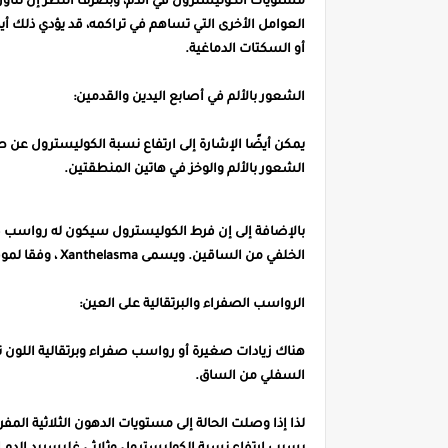
مستويات الكوليسترول في الدم، وبصرف النظر إن تناول 
العوامل الأخرى التي تساهم في تراكمه، قد يؤدي ذلك أيضا
أو السكتات الدماغية.
الشعور بالألم في أصابع اليدين والقدمين:
يمكن أيضًا الإشارة إلى ارتفاع نسبة الكوليسترول عن طر
الشعور بالألم والوخز في هاتين المنطقتين.
بالإضافة إلى إن فرط الكوليسترول سيكون له رواسب صفرا
الخلفي من الساقين. ويسمى Xanthelasma ، وفقا لموقع "timesofindia".
الرواسب الصفراء والبرتقالية على العين:
هناك زيادات صغيرة أو رواسب صفراء وبرتقالية اللون تظ
السفلي من الساق.
لذا إذا وصلت الحالة إلى مستويات الدهون الثلاثية ال