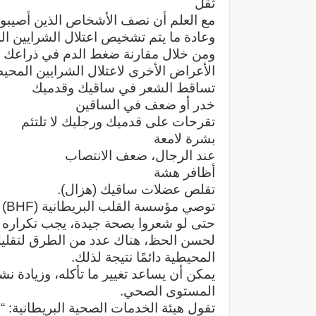
ثقل
مع العلم أن نصف الأشخاص الذين أصيبوا
وعادة ما يتم تشخيص اعتلال الشرايين ا
ومن خلال مقارنة ضغط الدم في ذراعك 
الأعراض الأخرى لاعتلال الشرايين المح
تساقط الشعر في ساقيك وقدميك
خدر أو ضعف في الساقين
تقرحات على قدميك ورجليك لا تلتئم
بشرة لامعة
عند الرجال، ضعف الانتصاب
أظافر هشة
تقلص عضلات ساقيك (هزال).
تو
حتى لو شعروا بصحة جيدة، يجب تكراره ك
لحسن الحظ، هناك عدد من الطرق لتقليل 
المحيطية دائمًا نتيجة لذلك.
يمكن أن يساعد تغيير ما تأكله، وزيادة ن
المستوى الصحي.
تقول هيئة الخدمات الصحية البريطانية: “