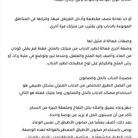
الذباب حول النوافذ والأبواب وفي أركان البيت.
أو خذ تفاحة نصف مقطعة وأدخل القرنفل فيها، واتركها في المناطق
الموبوءة بالذباب ولن يقترب من منزلك مرة أخرى.
وصفات فعالة لا مثيل لها
وصفة أخرى فعالة لطرد الذباب من منزلك بالملح، فقط قم بغلي كوبان
من الماء، وأضف إليه الملح والفلفل، وعندما تبرد وتوضع في علبة رذاذ، أو
رش الملح والكركم على لوح مطبخك لطرد الذباب.
مصيدة الذباب بالخل والصابون
من أفضل الطرق للتخلص من الذباب المنزلي بشكل طبيعي هو
استخدام مصائد الذباب بالخل والصابون، وما عليك فعله هو التالي:
جهز وعاء عميق واملأه بخل التفاح وملعقة كبيرة من السكر.
تأكد من أن مستوى الخل لا يزيد عن بوصة واحدة.
بعد ذلك، أضف بعضًا من صابون الأطباق إلى نفس الوعاء.
يوصى باستخدام صابون الأطباق المعطر بالفواكه لهذه الوصفة.
اترك الطبق مكشوفًا في منتصف الغرفة لجذب الذباب المنزلي.