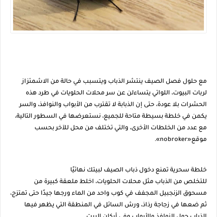
مع حلول فصل الصيف ينتشر الذباب ويتسبب في حالة من الاشمئزاز
لربات البيوت، اللواتي يتساءلن عن سر محلات الحلويات في طرد هذه
الحشرات بلا عودة، حتى إن الذبابة لا تقترب من الأبواب والنوافذ، والسر
يكمن في خلطة بسيطة متاحة للجميع، نستعرضها في السطور التالية،
مع عدد من الخلطات الأخرى، والتي تختلف من محل للآخر بحسب
موقع«nobroker».
خلطة سحرية تمنع دخول ذباب الصيف لبيتك نهائيًا
للتخلص من الذباب مثل محلات الحلويات، اخلط ملعقة كبيرة من
مسحوق الزنجبيل المجفف في كوب واحد من الماء ورجها جيدًا حتى تمتزج،
ثم ضعها في زجاجة رذاذ، ورش السائل في المنطقة التي يظهر فيها