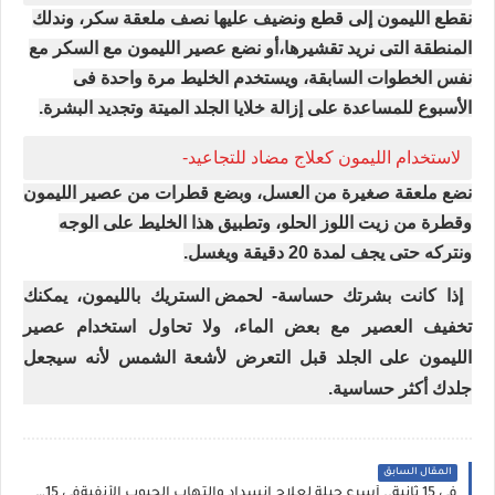
نقطع الليمون إلى قطع ونضيف عليها نصف ملعقة سكر، وندلك
المنطقة التى نريد تقشيرها،أو نضع عصير الليمون مع السكر مع
نفس الخطوات السابقة، ويستخدم الخليط مرة واحدة فى
الأسبوع للمساعدة على إزالة خلايا الجلد الميتة وتجديد البشرة.
لاستخدام الليمون كعلاج مضاد للتجاعيد-
نضع ملعقة صغيرة من العسل، وبضع قطرات من عصير الليمون
وقطرة من زيت اللوز الحلو، وتطبيق هذا الخليط على الوجه
ونتركه حتى يجف لمدة 20 دقيقة ويغسل.
إذا كانت بشرتك حساسة-
لحمض الستريك بالليمون، يمكنك
تخفيف العصير مع بعض الماء، ولا تحاول استخدام عصير
الليمون على الجلد قبل التعرض لأشعة الشمس لأنه سيجعل
جلدك أكثر حساسية.
المقال السابق
في 15 ثانية.. أسرع حيلة لعلاج انسداد والتهاب الجيوب الأنفيةفي 15 ثانية.. أسرع حيلة لعلاج انسداد والتهاب الجيوب الأنفية