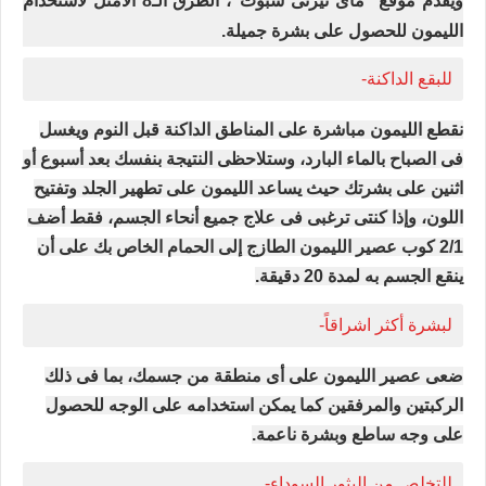
ويقدم موقع" ماى ثيرتى سبوت"، الطرق الـ8 الأمثل لاستخدام
الليمون للحصول على بشرة جميلة.
للبقع الداكنة-
نقطع الليمون مباشرة على المناطق الداكنة قبل النوم ويغسل
فى الصباح بالماء البارد، وستلاحظى النتيجة بنفسك بعد أسبوع أو
اثنين على بشرتك حيث يساعد الليمون على تطهير الجلد وتفتيح
اللون، وإذا كنتى ترغبى فى علاج جميع أنحاء الجسم، فقط أضف
2/1 كوب عصير الليمون الطازج إلى الحمام الخاص بك على أن
ينقع الجسم به لمدة 20 دقيقة.
لبشرة أكثر اشراقاً-
ضعى عصير الليمون على أى منطقة من جسمك، بما فى ذلك
الركبتين والمرفقين كما يمكن استخدامه على الوجه للحصول
على وجه ساطع وبشرة ناعمة.
للتخلص من البثور السوداء-