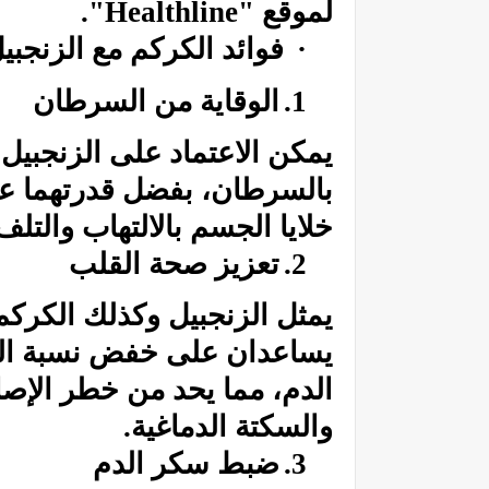
لموقع "
Healthline
".
·
فوائد
الكركم
مع الزنجبي
1.
الوقاية من السرطان
يمكن الاعتماد على
الزنجبيل
بالسرطان، بفضل قدرتهما على
خلايا الجسم بالالتهاب والتلف 
2.
تعزيز صحة القلب
يمثل
الزنجبيل
وكذلك
الكركم
يساعدان على خفض نسبة الكو
الدم، مما يحد من خطر الإصاب
والسكتة الدماغية.
3.
ضبط سكر الدم