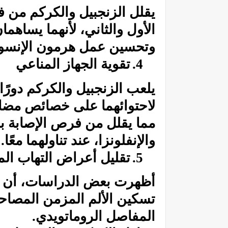
يقلل
الزنجبيل
والكركم من فر
الأول والثاني، لأنهما يساه
وتحسين عمل هرمون الإنسو
4.
تقوية الجهاز المناعي
يلعب
الزنجبيل
والكركم دورًا 
لاحتوائهما على خصائص مضاد
مما يقلل من فرص الإصابة با
والإنفلونزا، عند تناولهما معًا.
5.
تقليل أعراض التهاب ال
أظهرت بعض الدراسات، أن
ا
تسكين الألم المزمن المصا
المفاصل
الروماتويدي.