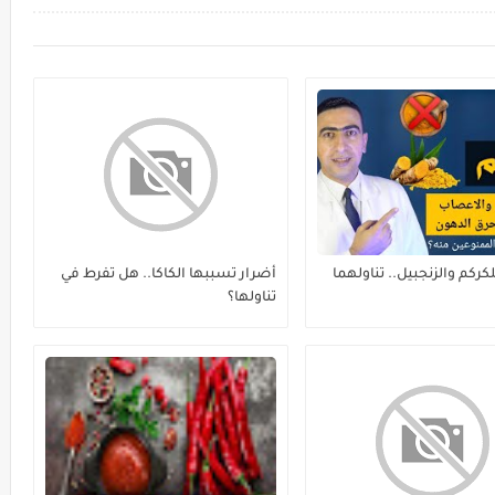
للكركم والزنجبيل.. تناولهما
أضرار تسببها الكاكا.. هل تفرط في
تناولها؟