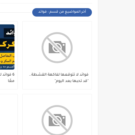
أخر المواضيع من قسم : فوائد
فوائد لا تتوقعها لفاكهة القشطة..
6 فوائد 
"قد تحبها بعد اليوم"
معًا