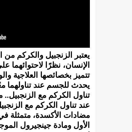
يعتبر
الزنجبيل
والكركم من
ال
الإنسان، نظرًا لاحتوائهما على
تتميز بخصائصها العلاجية والو
يحدث للجسم عند تناولهما معً
تناول
الكركم
مع الزنجبيل.. 
عند تناول
الكركم
مع الزنجب
مضادات الأكسدة، متمثلة في
الأول ومادة جينجيرول الموج