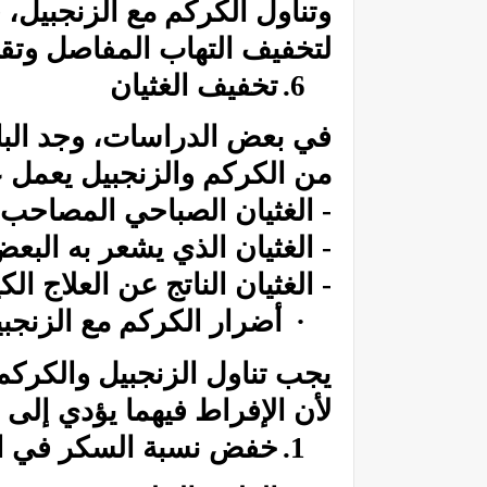
وتناول
الكركم
مع الزنجبيل، 
لتخفيف
التهاب المفاصل
وتقل
6.
تخفيف الغثيان
في بعض الدراسات، وجد البا
من
الكركم
والزنجبيل يعمل ع
-
الغثيان الصباحي
المصاحب 
- الغثيان الذي يشعر به البعض
- الغثيان الناتج عن العلاج الك
·
أضرار
الكركم
مع الزنجب
يجب تناول
الزنجبيل
والكركم،
لأن الإفراط فيهما يؤدي إلى ال
1.
خفض نسبة السكر في ال