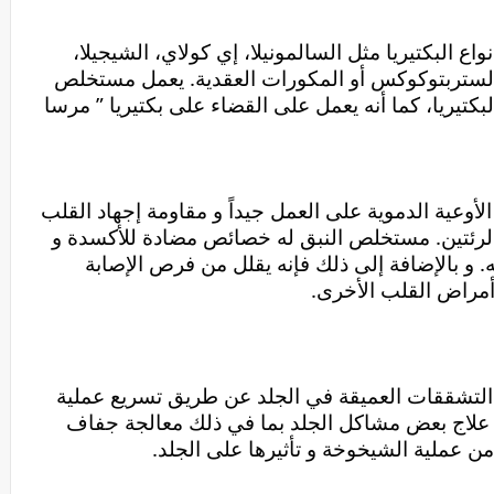
كما يساعد النبق على التخلص من بعض أنواع البكتيريا مثل السالمونيلا، إي كولاي، الشيجيلا، 
ستافيلوكوكاس أو المكورات العنقودية، الستربتوكوكس أو المكورات العقدية. يعمل مستخلص 
النبق على وقف نمو كل هذه الأنواع من البكتيريا، كما أنه يعمل على القضاء على بكتيريا ” مرسا 
يحسن مستخلص النق من قدرة القلب و الأوعية الدموية على العمل جيداً و مقاومة إجهاد القلب 
و بالتالي منع تسرب سوائل الجسم إلى الرئتين. مستخلص النبق له خصائص مضادة للأكسدة و 
التي تمنع تلف القلب و تحافظ على صحته. و بالإضافة إلى ذلك فإنه يقلل من فرص الإصابة 
 أمراض القلب الأخرى.
يزيد النبق من سُمك طبقات الجلد و يملأ التشققات العميقة في الجلد عن طريق تسريع عملية 
الشفاء. و تفيد خصائص النبق الرائعة في علاج بعض مشاكل الجلد بما في ذلك معالجة جفاف 
ن عملية الشيخوخة و تأثيرها على الجلد.