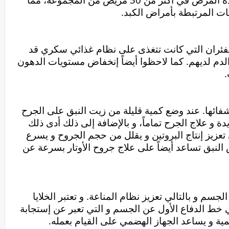
يشير بعض العلماء إلى أن إعطاء النبق للفئران التي كانت تتغذى على نظام غذائي سكري قد 
أظهر إنخفاض كبير في نسبة السكر في الدم لديهم. كما لاحظوا أيضاً إنخفاض مستويات الدهون 
.
يساعد النبق على علاج الجروح و سرعة شفائها. عند وضع كمية قليلة من زيت النبق على الجرح 
مباشرة فإنه يساعد على نمو الخلايا الجديدة و علاج الجرح تماماً، و بالإضافة إلى ذلك أدى ذلك 
إلى تقليل الألم أيضاً. يعززالنبق أيضاً على تعزيز إنتاج البروتين و يقلل من حجم الجروح و يسرع 
من عملية الشفاء. كما أن حقن مستخلص النبق تساعد أيضاً على علاج جروح الأوتار بسرعة عن 
يساعد النبق على تقليل آثار السموم في الجسم و بالتالي تعزيز نظام المناعة. و تعتبر الخلايا 
القاتلة الطبيعية الموجودة في الجسم هي خط الدفاع الأول عن الجسم و التي تعبر عن إستجابة 
مية و يساعد الجهاز الهضمي على القيام بعمله.