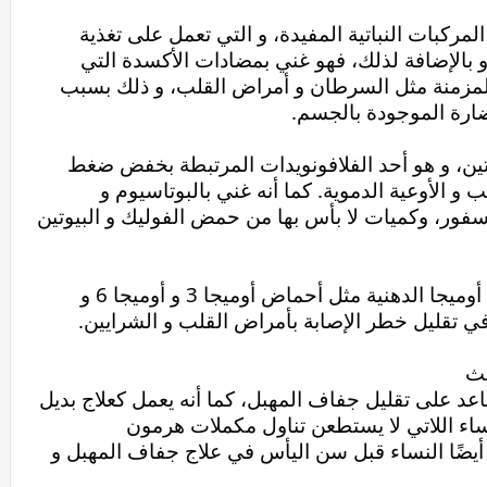
زيت النبق غني بالفيتامينات و المعادن و المركبات النباتية المفيدة، و التي تعمل على تغذية 
الجسم بالمغذيات الدقيقة التي يحتاجها. و بالإضافة لذلك، فهو غني بمضادات الأكسدة التي 
تساعد على حماية الجسم من الأمراض المزمنة مثل السرطان و أمراض القلب، و ذلك بسبب 
ضارة الموجودة بالجسم.
كما أن بذور و أوراق النبق غنية بالكيرسيتين، و هو أحد الفلافونويدات المرتبطة بخفض ضغط 
الدم و تقليل مخاطر الإصابة بأمراض القلب و الأوعية الدموية. كما أنه غني بالبوتاسيوم و 
المغنيسيوم و الكالسيوم و الحديد و الفوسفور، وكميات لا بأس بها من حمض الفوليك و البيوتين 
و بالإضافة لذلك، فإن النبق يوفر أحماض أوميجا الدهنية مثل أحماض أوميجا 3 و أوميجا 6 و 
تشير العديد من الأبحاث إلى أن النبق يساعد على تقليل جفاف المهبل، كما أنه يعمل كعلاج بديل 
فعال للنساء بعد سن اليأس، و خاصة النساء اللاتي لا يستطعن تناول مكملات هرمون 
الإستروجين. تناول مكملات النبق يساعد أيضًا النساء قبل سن اليأس في علاج جفاف المهبل و 