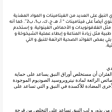
فوائد النبق مهمة جدا للصحة حيث يحتوي النبق على العديد من الفيتامينات و المواد المغذية 
مثل أحماض أوميجا 3، و أوميجا 6. كما يحتوي أيضاً على فيتامينات ” أ، هـ، ج، ك، ب1، ب2″. كما أنه 
يحتوي على العديد من مضادات الأكسدة مثل الفلافونويدات و الأحماض الفينولية. و إستخدم 
الصينيون النبق لأكثر من 12 قرن لأغراض طبية مثل زيادة المناعة و إبطاء عملية الشيخوخة و 
غيرها من الفوائد الصحية الأخرى. و فيما يلي بعض الفوائد الصحية الرائعة للنبق و التي 
ية.
أظهرت بعض الأبحاص التي أجريت على الفئران أن مستخلص أوراق النبق يساعد على حماية 
الفئران من الإجهاد التأكسدي بسبب الخصائص الرائعة لمادة نيتروبروسيد الصوديوم الموجودة 
في النبق. كما تتواجد أيضاً بعض المواد الأخرى المضادة للأكسدة في النبق و التي تساعد على 
تشير الأبحاث إلى أن الزيوت المستخرجة من بذور و لب النبق تساعد على التخلص من قرحة 