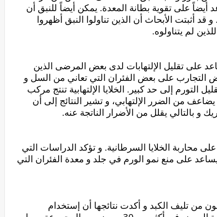
المعدة. كما أن مستخرج لحاء النبق يساعد أيضاً على تقوية بطانة المعدة. يمكن أيضاً للنبق أن 
يعالج آثار تلف المعدة الناتجة عن القرحة. و قد أثبتت الأبحاث أن الذين تناولوا النبق أظهروا 
ذين لم يتناولوه.
أظهرت بعض الأبحاث أن أوراق النبق تساعد على تقليل الإلتهابات لدى بعض المرضى الذين 
يعانون من إلتهاب المفاصل. تم إجراء بعض التجارب على بعض الفئران التي تعاني من السل و 
حقنها بمستخلص النبق، و أدى ذلك إلى تقليل التورم إلى حد كبير. الخلايا الإلتهابية تنتج مركب 
كيميائي يسمى ” أكسيد النيتريك” و الذي يضاعف من الضرر الإلتهابي، و تشير النتائج إلى أن 
يك و بالتالي يقلل من الأضرار الناتجة عنه.
مستخلص النبق و عصير النبق قد يساعد على محاربة الخلايا السرطانية. و تؤكد الدراسات التي 
أجريت على الفئران أن مستخلص النبق يساعد على منع نمو الورم في جلد و معدة الفئران التي 
أجريت دراسة على حوالي 50 مريض يعانون من تليف الكبد و أكدت نتائجها أن إستخدام 
مستخلص النبق يساعد على الحد من شدة المرض في أكثر من 30 مريض من المجموعة، مما 