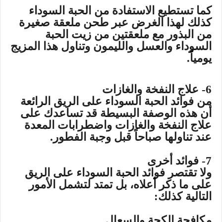
كما تستطيع الاستفادة من الحبة السوداء
كذلك لهذا الغرض عبر طحن ملعقة صغيرة
من البذور مع ملعقتين من زيت الحبة
السوداء والعسل والليمون وتناول هذا المزيج
يومياً.
6- علاج النفخة والغازات
من فوائد الحبة السوداء على الريق الرائعة
أن هذه الوصفة البسيطة قد تساعدك على
علاج النفخة والغازات واضطرابات المعدة
عند تناولها صباحاً قبل وجبة الفطور.
7- فوائد أخرى
ولا تقتصر فوائد الحبة السوداء على الريق
على ما ذكر أعلاه، بل تمتد لتشمل الأمور
التالية كذلك:
مكافحة الكحة والسعال.