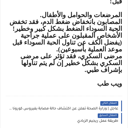
قبل:
المرضعات والحوامل والأطفال.
المصابون بانخفاض ضغط الدم، فقد تخفض
الحبة السوداء الضغط بشكل كبير وخطير!
الأشخاص المقبلون على عملية جراحية
(يفضل الكف عن تناول الحبة السوداء قبل
موعد العملية بأسبوعين).
مرضى السكري، فقد تؤثر على مرضى
السكري بشكل خطير إن لم يتم تناولها
بإشراف طبي.
ويب طب
المقال التالي
عاجل | وزارة الصحة تعلن عن اكتشاف حالة مصابة بفيروس كورونا لشخص أجنبي
المقال السابق
طريقة عمل ريجيم الزبادي