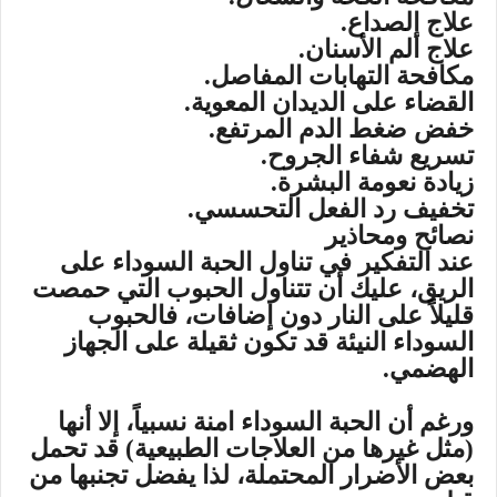
علاج الصداع.
علاج ألم الأسنان.
مكافحة التهابات المفاصل.
القضاء على الديدان المعوية.
خفض ضغط الدم المرتفع.
تسريع شفاء الجروح.
زيادة نعومة البشرة.
تخفيف رد الفعل التحسسي.
نصائح ومحاذير
عند التفكير في تناول الحبة السوداء على
الريق، عليك أن تتناول الحبوب التي حمصت
قليلاً على النار دون إضافات، فالحبوب
السوداء النيئة قد تكون ثقيلة على الجهاز
الهضمي.
ورغم أن الحبة السوداء امنة نسبياً، إلا أنها
(مثل غيرها من العلاجات الطبيعية) قد تحمل
بعض الأضرار المحتملة، لذا يفضل تجنبها من