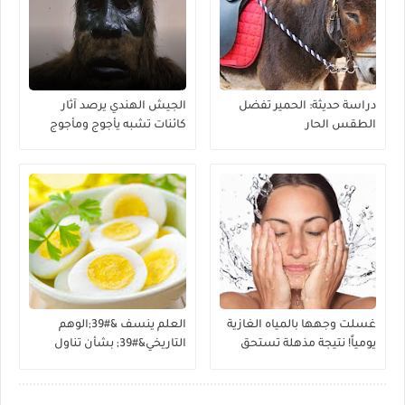
دراسة حديثة: الحمير تفضل
الجيش الهندي يرصد آثار
الطقس الحار
كائنات تشبه يأجوج ومأجوج
غسلت وجهها بالمياه الغازية
العلم ينسف &#39;الوهم
يومياً! نتيجة مذهلة تستحق
التاريخي&#39; بشأن تناول
التجربة
البيض