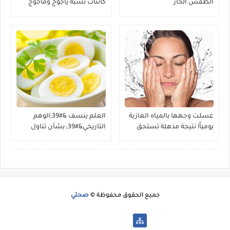
الطقس الحار
كائنات تشبه يأجوج ومأجوج
غسلت وجهها بالمياه الغازية
العلم ينسف &#39;الوهم
يومياً! نتيجة مذهلة تستحق
التاريخي&#39; بشأن تناول
التجربة
البيض
جميع الحقوق محفوظة ©
صحتي