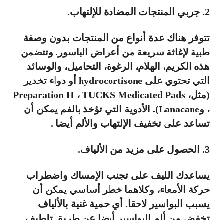
2. جربي المنتجات المضادة للإلتهاب.
تتوفر هناك عدة أنواع من المنتجات بدون وصفة
طبية لإغاثة سريعة من أعراض الباسور. وتتضمن
هذه الكريم، الهلام، الرغوة، التحاميل، والوسائد
التي تحتوي على hydrocortisone أو دواء تخدير
(مثل، Preparation H ، TUCKS Medicated Pads
، وLanacane). الأدوية التي تؤخذ بالفم يمكن أن
تساعد على تخفيف الإلتهاب والألم أيضا .
3. الحصول على مزيد من الألياف.
يساعدك الليف على تجنب الإمساك واضطراب
حركة الأمعاء، وكلاهما خطر أساسي يمكن أن
يسبب البواسير لاحقا. أي حمية غنية بالألياف
تخفض من ألم البواسير أيضا عن طريق تلطيف