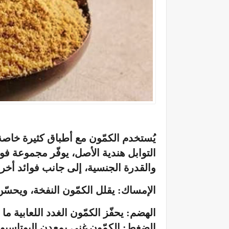
يُستخدم الكمّون مع أطباق كثيرة خاصة
التوابل هندية الأصل، يوفّر مجموعة فوا
والقدرة الجنسية، إلى جانب فوائد أخرى
الإمساك: يقلل الكمّون النفخة، ويحسّن
الهضم: يحفّز الكمّون الغدد اللعابية ما
الضغط: الكمّون غني بمعدن البوتاسيو