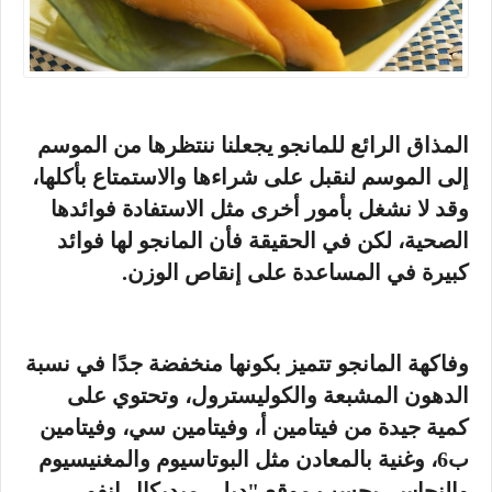
المذاق الرائع للمانجو يجعلنا ننتظرها من الموسم
إلى الموسم لنقبل على شراءها والاستمتاع بأكلها،
وقد لا نشغل بأمور أخرى مثل الاستفادة فوائدها
الصحية، لكن في الحقيقة فأن المانجو لها فوائد
كبيرة في المساعدة على إنقاص الوزن.
وفاكهة المانجو تتميز بكونها منخفضة جدًا في نسبة
الدهون المشبعة والكوليسترول، وتحتوي على
كمية جيدة من فيتامين أ، وفيتامين سي، وفيتامين
ب6، وغنية بالمعادن مثل البوتاسيوم والمغنيسيوم
والنحاس، بحسب موقع "ديلي ميديكال إنفو.