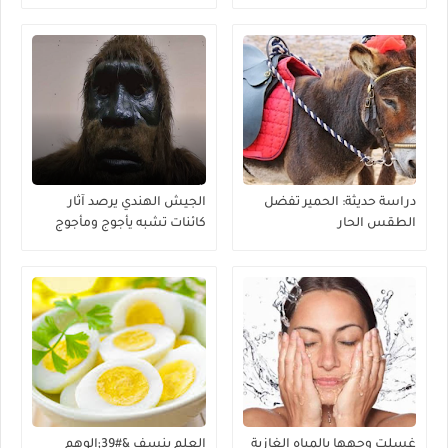
دراسة حديثة: الحمير تفضل
الجيش الهندي يرصد آثار
الطقس الحار
كائنات تشبه يأجوج ومأجوج
غسلت وجهها بالمياه الغازية
العلم ينسف &#39;الوهم