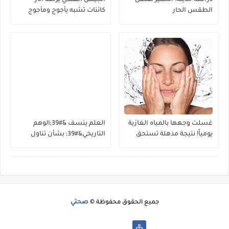
الطقس الحار
كائنات تشبه يأجوج ومأجوج
غسلت وجهها بالمياه الغازية
العلم ينسف &#39;الوهم
يومياً! نتيجة مذهلة تستحق
التاريخي&#39; بشأن تناول
التجربة
البيض
جميع الحقوق محفوظة ©
صحتي