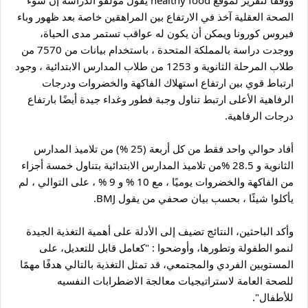
ووفقا لتقرير لموقع healthy food يقول مؤلفو الدراسة إن سوء 
الصحة العقلية آخذ في الارتفاع بين المراهقين خاصة بعد ظهور وباء 
فيروس كورونا ويمكن أن يكون له عواقب تستمر مدى الحياة، 
ووجدت دراسة بالمملكة المتحدة ، باستخدام بيانات من 7570 من 
طلاب المرحلة الثانوية و 1253 من طلاب المدارس الابتدائية ، وجود 
ارتباط قوي بين ارتفاع استهلاك الفاكهة والخضروات ودرجات 
الرفاهية الأعلى ارتبط تناول وجبة فطور وغداء جيدة أيضًا بارتفاع 
درجات الرفاهية.
أفاد حوالي واحد فقط من كل أربعة (25 %) من تلاميذ المدارس 
الثانوية و 28.5 %من تلاميذ المدارس الابتدائية بتناول خمسة أجزاء 
من الفاكهة والخضروات يوميًا ، مع 10 % و 9 % ، على التوالي ، لم 
يأكلوا شيئًا ، بحسب بيان صحفي من يقول BMJ.
وأكد الباحثين، النتائج تضيف إلى الأدلة على أهمية التغذية الجيدة 
لنمو الطفولة وتطورها، وأوضحوا : "كعامل قابل للتعديل، على 
المستويين الفردي والمجتمعي، قد تمثل التغذية بالتالي هدفًا مهمًا 
للصحة العامة لاستراتيجيات معالجة الاضطرابات النفسيه 
للأطفال".