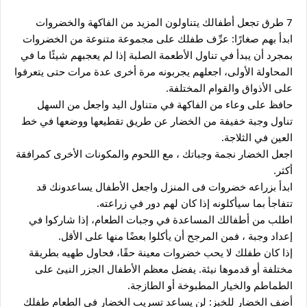
7 طرق تجعل أطفالك يتناولون المزيد من الفاكهة والخضروات
ابدأ بهم صغارًا: عرِّف طفلك على مجموعة متنوعة من الخضروات 
بمجرد أن يبدأ في تناول الأطعمة الصلبة إذا لم يعجبهم شيئًا ما في 
المحاولة الأولى، اجعلهم يجربونه مرة أخرى عدة مرات حتى يتعرفوا 
على الأذواق والقوام المختلفة.
حافظ على وعاء من الفاكهة في متناول اليد واجعل من السهل 
تناول وجبة خفيفة من الخضار عن طريق تقطيعها ووضعها في خط 
العين في الثلاجة.
اجعل الخضار نجمة وجباتك ، مع اللحوم والمكونات الأخرى كمرافقة 
أكثر.
ابدأ بزراعه خضروات فى المنزل واجعل الأطفال يساعدونك قد 
تتفاجأ بما سيأكلونه إذا كان لهم دور في زراعته.
اطلب من أطفالك المساعدة في وجبات الطعام، إذا شاركوا في 
إعداد وجبة ، فمن المرجح أن يأكلوا بعضًا منها على الأقل.
إذا كان طفلك لا يحب خضروات معينة حقًا، فحاول طهيه بطريقة 
مختلفة أو قدموها نيئة. يفضل معظم الأطفال الجزر النيئ على 
الطماطم والخيار المطبوخة أو الطازجة.
أضف الخضار للخبز: لن يساعد تسريب الخضار في الطعام طفلك 