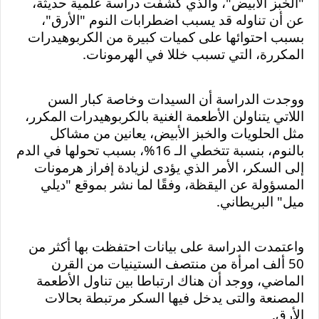
"الخبز الأبيض"، والذي كشفت دراسة علمية حديثة، 
عن أن تناوله قد يسبب اضطرابات النوم "الأرق"، 
بسبب احتوائها على كميات كبيرة من الكربوهيدرات 
المكررة، التي تسبب خللا في الهرمونات.
ووجدت الدراسة أن السيدات وخاصة كبار السن 
اللاتي يتناولن الأطعمة الغنية بالكربوهيدرات المكرر، 
مثل الحلويات والخبز الأبيض، يعانين من مشاكل 
بالنوم، بنسبة تتخطي الـ 16%، بسبب تحولها في الدم 
إلى السكر، الأمر الذي يؤدى لزيادة إفراز هرمونات 
المسؤولة عن اليقظة، وفقًا لما نشر بموقع "ديلي 
ميل" البريطاني.
واعتمدت الدراسة على بيانات احتفظت بها أكثر من 
50 ألف امرأة من منتصف الستينيات من القرن 
الماضي، ووجد أن هناك ارتباطا بين تناول الأطعمة 
المصنعة والتى يدخل فيها السكر مرتبطة بحالات 
الأرق.