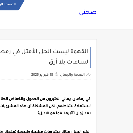
الصفحة الر
صحتي
القهوة ليست الحل الأمثل في رم
لساعات بلا أرق
الصحة والجمال
18 فبراير 2026
في رمضان، يعاني الكثيرون من الخمول وانخفاض الطاقة 
بعد زوال تأثيرها. فما هو البديل؟
الخبر السار: هناك مشروبات عشبية طبيعية تمنحك طاق