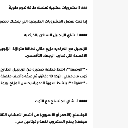
### 5 مشروبات عشبية تمنحك طاقة تدوم طويلاً
إذا كنت تفضل المشروبات الطبيعية التي يمكنك تحضيره
#### 1. شاي الزنجبيل الساخن بالكركديه
الزنجبيل مع الكركديه مزيج مثالي لطاقة متوازنة. الزنجبي
الأكسدة التي تحارب الإجهاد التأكسدي.
- **الوصفة**: اخلط قطعة صغيرة من الزنجبيل الطازج 
كوب ماء مغلي. اتركه 10 دقائق، ثم صفِّه وأضف ملعقة عسل للتحلية .
- **الفوائد**: ينشط الدورة الدموية، يحسن المزاج، ويمنح 
#### 2. شاي الجنسنج مع التوت
الجنسنج (الأحمر أو الآسيوي) من أشهر الأعشاب التقليد
مجفف) يمنح المشروب نكهة وفيتامين سي.