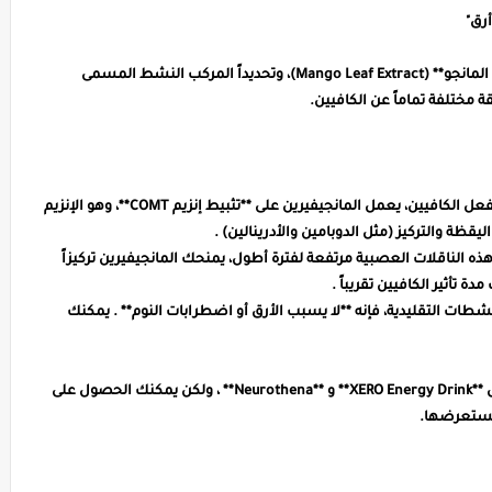
رق"
السر يكمن في مشروب يعتمد على **مستخلص أوراق المانجو** (Mango Leaf Extract)، وتحديداً المركب النشط المسمى
- **آلية ذكية**: بدلاً من تحفيز الجهاز العصبي بقوة كما يفعل الكافيين، يعمل المانجيفيرين على **تثبيط إنزيم COMT**، وهو الإنزيم
ة والتركيز (مثل الدوبامين والأدرينالين) .
ه الناقلات العصبية مرتفعة لفترة أطول، يمنحك المانجيفيرين تركيزاً
نشطات التقليدية، فإنه **لا يسبب الأرق أو اضطرابات النوم** . يمكنك
> هذا المكون العلمي متوفر الآن في منتجات تجارية مثل **XERO Energy Drink** و **Neurothena** ، ولكن يمكنك الحصول على
نستعرضها.