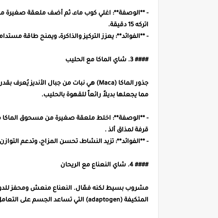
- **الوصفة**: اغلي كوب ماء، ثم أضف ملعقة صغيرة م
اتركه 15 دقيقة.
- **الفوائد**: يعزز التركيز والذاكرة، ويمنح طاقة مستدامة
#### 3. شاي الماكا مع الحليب
جذور الماكا (Maca) هي نبات من جبال الأندي
مما يجعلها بديلاً رائعاً للقهوة بالحليب.
- **الوصفة**: اخلط ملعقة صغيرة من مسحوق الماكا م
قرفة لمذاق ألذ .
- **الفوائد**: تزيد النشاط، تحسن المزاج، وتدعم التوازن
#### 4. شاي النعناع مع الريحان
مشروب بسيط لكنه فعّال. النعناع منعش ومحفز للدورة
المتكيفة (adaptogen) التي تساعد الجسم على التعامل مع الإجهاد.