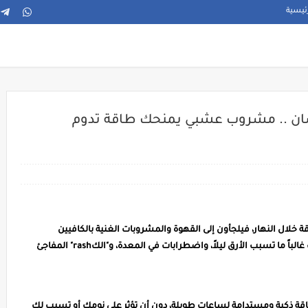
ئيسية
ضان .. مشروب عشبي يمنحك طاقة تدوم
خلال النهار، فيلجأون إلى القهوة والمشروبات الغنية بالكافيين
لاستعادة نشاطهم. لكن المشكلة أن هذه المشروبات غالباً ما تسبب الأرق ليلاً، واضطرابات في المعدة، و"الكrash" المفاجئ
ة ذكية ومستدامة لساعات طويلة، دون أن تؤثر على نومك أو تسبب لك