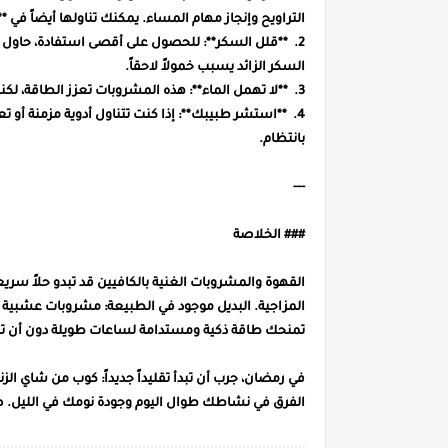
التراويح وإنجاز مهام المساء. يمكنك تناولها أيضاً في
2. **قلل السكر**: للحصول على أقصى استفادة، حاول ت
السكر الزائد يسبب خمولاً لاحقاً.
3. **لا تهمل الماء**: هذه المشروبات تعزز الطاقة، لكنها لا تغني عن شرب الماء الكافي بين الإفطار والسحور.
4. **استشر طبيبك**: إذا كنت تتناول أدوية مزمنة أ
بانتظام.
---
### الخلاصة
القهوة والمشروبات الغنية بالكافيين قد تبدو حلاً سريعا
المزاجية. البديل موجود في الطبيعة: مشروبات عشبية ت
تمنحك طاقة ذكية ومستدامة لساعات طويلة دون أن ت
في رمضان، جرب أن تبدأ تقليداً جديداً: كوب من شاي الز
الفرق في نشاطك طوال اليوم وجودة نومك في الليل