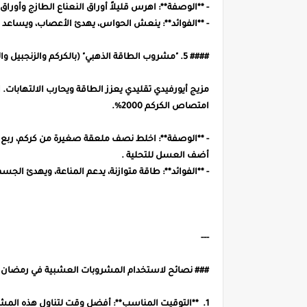
- **الوصفة**: اهرس قليلاً أوراق النعناع الطازج وأوراق الري
- **الفوائد**: ينعش الحواس، يهدئ الأعصاب، ويساعد ع
#### 5. "مشروب الطاقة الذهبي" (بالكركم والزنجبيل والفلفل الأسود)
مزيج أيورفيدي تقليدي يعزز الطاقة ويحارب الالتهابات.
امتصاص الكركم 2000%.
- **الوصفة**: اخلط نصف ملعقة صغيرة من كركم، ربع 
أضف العسل للتحلية .
- **الفوائد**: طاقة متوازنة، يدعم المناعة، ويهدئ الجسم
---
### نصائح لاستخدام المشروبات العشبية في رمضان
1. **التوقيت المناسب**: أفضل وقت لتناول هذه المشر