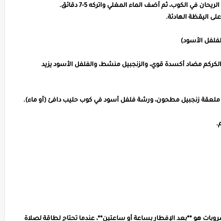
حان في الكوب، ثم أضف الماء المغلي واتركه 5-7 دقائق.
لى اليقظة الهادئة.
 الكركم مضاد أكسدة قوي، والزنجبيل منشط، والفلفل الأسود يزيد
ملعقة زنجبيل مطحون، ورشة فلفل أسود في كوب حليب دافئ (أو ماء).
.
وبات هو **بعد الإفطار بساعة أو ساعتين**، عندما تحتاج لطاقة لصلاة