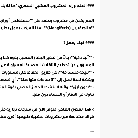
### العلم وراء المشروب العشبي السحري: "طاقة بلا أ
**مانجيفيرين (Mangiferin)** . هذا المركب يعمل بطريقة مختلفة تماماً عن الكافيين.
#### كيف يعمل؟
المسؤول عن تحطيم الناقلات العصبية المسؤولة عن اليقظ
- **نتيجة مستدامة**: عن طريق الحفاظ على مستويات هذ
ويقظة لمدة تصل إلى **5 ساعات متواصلة**، أي ضعف مدة تأثير الكافيين تقريباً .
- **بدون أرق**: ولأنه لا ينشط الجهاز العصبي بقوة الم
تناوله في النهار أو المساء دون قلق.
فوائد مشابهة عبر مشروبات عشبية طبيعية أخرى س
---