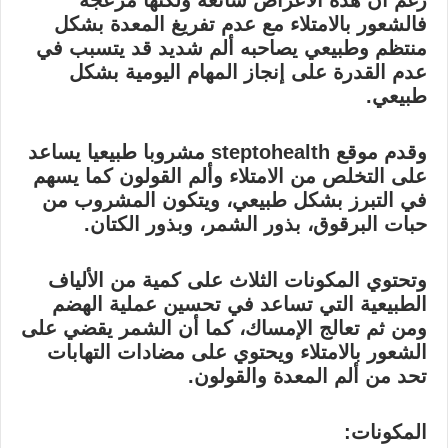
رغم أن هذه الأعراض شائعة ولكنها مزعجة
فالشعور بالامتلاء مع عدم تفريغ المعدة بشكل
منتظم وطبيعي يصاحبه ألم شديد قد يتسبب في
عدم القدرة على إنجاز المهام اليومية بشكل
طبيعي.
وقدم موقع steptohealth مشروبا طبيعيا يساعد
على التخلص من الامتلاء وألم القولون كما يسهم
في التبرز بشكل طبيعي، ويتكون المشروب من
حبات البرقوق، بذور الشمر، وبذور الكتان.
وتحتوي المكونات الثلاث على كمية من الألياف
الطبيعية التي تساعد في تحسين عملية الهضم
ومن ثم تعالج الإمساك، كما أن الشمر يقضي على
الشعور بالامتلاء ويحتوي على مضادات التهابات
تحد من ألم المعدة والقولون.
المكونات: